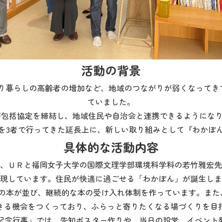
活動の背景
とり暮らしの高齢者の増加など、地域のつながりが弱くなってき
ていました。
社が包括協定を締結し、地域住民や自治会と連携できるように
を3者で行ってきた延長上に、新しい取り組みとして『わかぼ
具体的な活動内容
、ＵＲと福岡女子大学の国際文理学部環境科学科の若竹雅宏先
現しています。住民が快適に過ごせる「わかぼん」が誕生しま
冊以上の本が並び、継続的な本の受け入れ体制を作っています。ま
きる機会をつくっており、ふらっと寄りたくなる場づくりを目
2周年記念行事」では、告知ポスター作りや、当日の設営、イベン