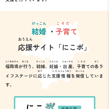
けっこん
こそだ
結婚
・
子育
て
おうえん
応援
サイト
「にこポ」
ふくおかけん
おこな
けっこん
にんしん
しゅっさん
こそだ
かく
福岡県
が
行
う、
結婚
、
妊娠
・
出産
、
子育
ての
各
ラ
おう
しえん
じょうほう
はっしん
イフステージに
応
じた
支援
情報
を
発信
していま
す。