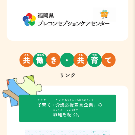
リンク
こそだ
かいご
おうえん
せんげん
きぎょう
「
子育
て・
介護
応援
宣言
企業
」の
とりくみ
しょうかい
取組
を
紹介
。