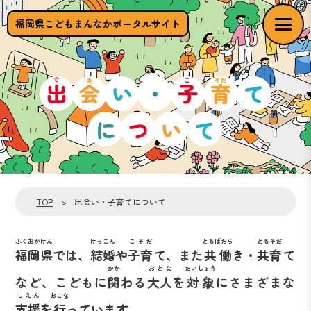
福岡県こどもまんなかポータルサイト
TOP
> 出会い・子育てについて
ふくおかけん
けっこん
こそだ
ともばたら
ともそだ
福岡県
では、
結婚
や
子育
て、また
共働
き・
共育
て
かか
おとな
たいしょう
など、
こどもに
関
わる
大人
を
対象
にさまざまな
しえん
おこな
支援
を
行
っています。