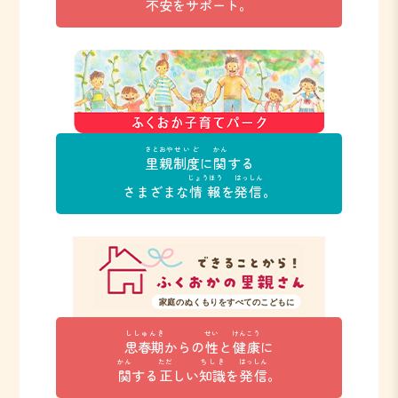
不安
をサポート。
さとおや
せいど
かん
里親
制度
に
関
する
じょうほう
はっしん
さまざまな
情報
を
発信
。
ししゅんき
せい
けんこう
思春期
からの
性
と
健康
に
かん
ただ
ちしき
はっしん
関
する
正
しい
知識
を
発信
。