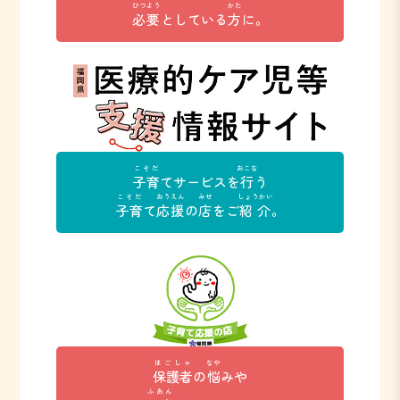
ひつよう
かた
必要
としている
方
に。
こそだ
おこな
子育
てサービスを
行
う
こそだ
おうえん
みせ
しょうかい
子育
て
応援
の
店
をご
紹介
。
ほごしゃ
なや
保護者
の
悩
みや
ふあん