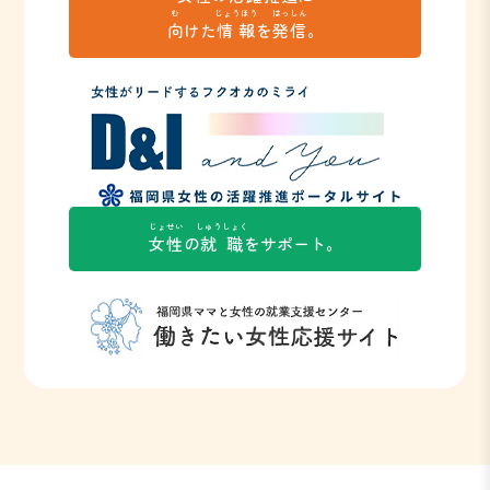
む
じょうほう
はっしん
向
けた
情報
を
発信
。
じょせい
しゅうしょく
女性
の
就職
をサポート。