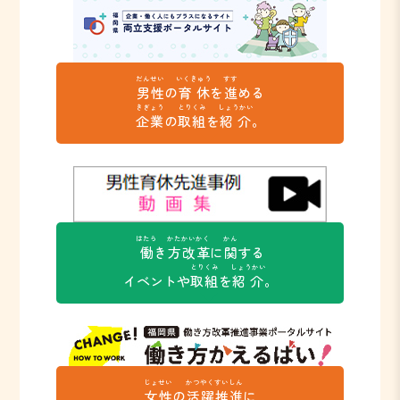
だんせい
いくきゅう
すす
男性
の
育休
を
進
める
きぎょう
とりくみ
しょうかい
企業
の
取組
を
紹介
。
はたら
かた
かいかく
かん
働
き
方
改革
に
関
する
とりくみ
しょうかい
イベントや
取組
を
紹介
。
じょせい
かつやく
すいしん
女性
の
活躍
推進
に