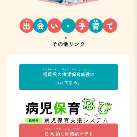
た
その
他
リンク
ふくおかけん
びょうじ
ほいく
しせつ
福岡県
の
病児
保育
施設
に
ついてなら。
にちじょうてき
いりょうてき
日常的
な
医療的
ケアを