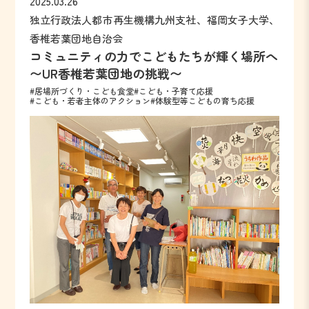
2025.03.26
独立行政法人都市再生機構九州支社、福岡女子大学、
香椎若葉団地自治会
コミュニティの力でこどもたちが輝く場所へ
〜UR香椎若葉団地の挑戦〜
#居場所づくり・こども食堂
#こども・子育て応援
#こども・若者主体のアクション
#体験型等こどもの育ち応援