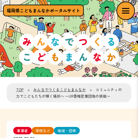
福岡県こどもまんなかポータルサイト
TOP
>
みんなでつくるこどもまんなか
> コミュニティの
力でこどもたちが輝く場所へ 〜UR香椎若葉団地の挑戦〜
事業者
学校など
地域・団体