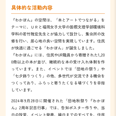
具体的な活動内容
『わかぼん』の空間は、「本とアートでつながる」を
テーマに、ＵＲと福岡女子大学の国際文理学部環境科
学科の若竹雅宏先生とが協力して設計し、集会所の改
修を行い、居心地の良い空間を実現しています。住民
が快適に過ごせる「わかぼん」が誕生しました。
『わかぼん』には、住民やUR職員から寄贈された1,20
0冊以上の本が並び、継続的な本の受け入れ体制を作
っています。また、イベントでは「団地の祭り」や
「七夕飾りつくり」の他、多世代が交流できる機会を
つくっており、ふらっと寄りたくなる場づくりを目指
しています。
2024年9月28日に開催された「団地秋祭り『わかぼ
ん』2周年記念行事」では、告知ポスター作りや、当
日の設営、イベント発表、縁日までのすべてを、住民