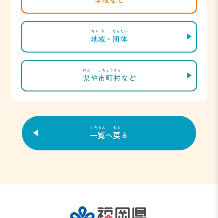
ちいき
だんたい
地域
・
団体
けん
しちょうそん
県
や
市町村
など
いちらん
もど
一覧
へ
戻
る