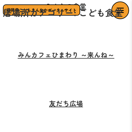
みんなの食堂
居場所カテゴリー:
こども食堂
福岡県こどもまんなかポータルサイト
みんカフェひまわり ～来んね～
友だち広場