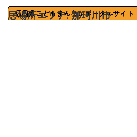
居場所エリア:
那珂川市
福岡県こどもまんなかポータルサイト
投
稿
ナ
ビ