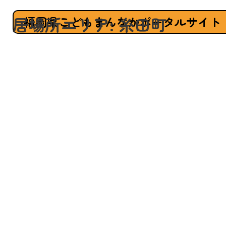
居場所エリア:
糸田町
福岡県こどもまんなかポータルサイト