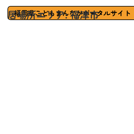
居場所エリア:
福津市
福岡県こどもまんなかポータルサイト