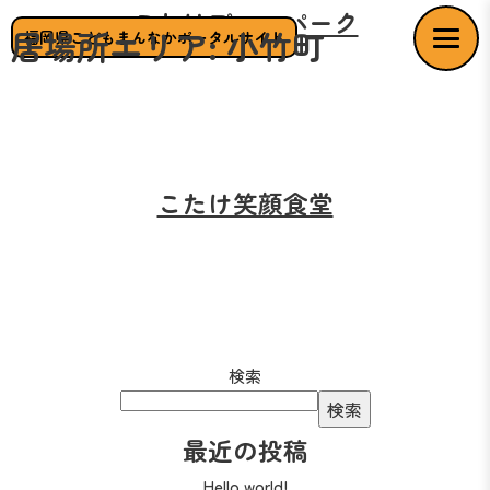
こたけプレーパーク
居場所エリア:
小竹町
福岡県こどもまんなかポータルサイト
こたけ笑顔食堂
検索
検索
最近の投稿
Hello world!