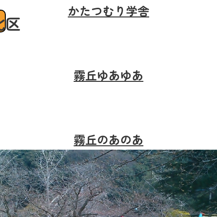
かたつむり学舎
北区
霧丘ゆあゆあ
霧丘のあのあ