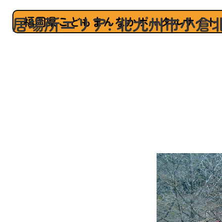
居場所エリア:
北九州市小倉
福岡県こどもまんなかポータルサイト