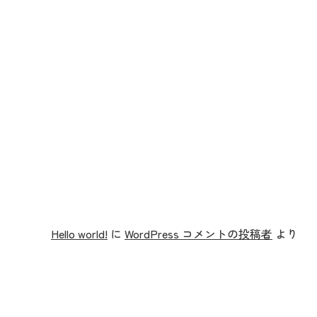
投
稿
ナ
ビ
ゲ
ー
Hello world!
に
WordPress コメントの投稿者
より
シ
ョ
ン