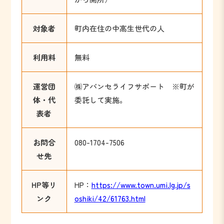
対象者
町内在住の中高生世代の人
利用料
無料
運営団
㈱アバンセライフサポート ※町が
体・代
委託して実施。
表者
お問合
080-1704-7506
せ先
HP等リ
HP：
https://www.town.umi.lg.jp/s
ンク
oshiki/42/61763.html