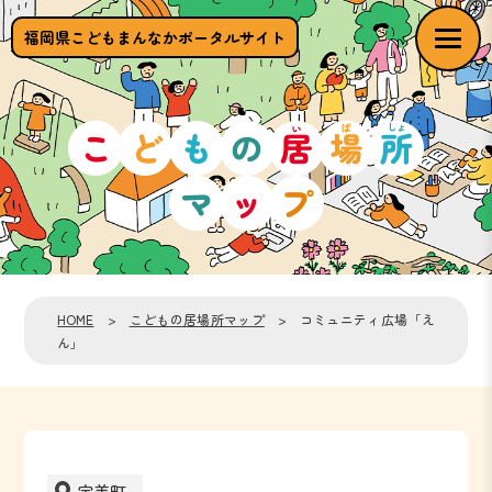
福岡県こどもまんなかポータルサイト
HOME
>
こどもの居場所マップ
> コミュニティ広場「え
ん」
宇美町