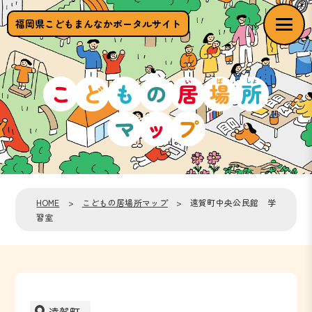
福岡県こどもまんなかポータルサイト
HOME
>
こどもの居場所マップ
> 遠賀町中央公民館 学
習室
遠賀町