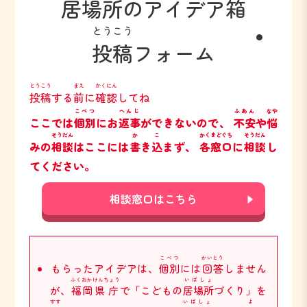
居場所
のアイデア
箱
とうこう
投稿
フォーム
とうこう
まえ
かくにん
投稿
する
前
に
確認
してね
こべつ
へんじ
ふあん
なや
ここでは
個別
にお
返事
ができないので、
不安
や
悩
そうだん
か
こ
かく
まどぐち
そうだん
みの
相談
はここには
書
き
込
まず、
各
窓口
に
相談
し
てください。
相談窓口はこちら
こべつ
かいとう
もらったアイデアは、
個別
には
回答
しません
ふくおか
けんちょう
いばしょ
が、
福岡
県庁
で「こどもの
居場所
づくり」を
すす
いばしょ
よ