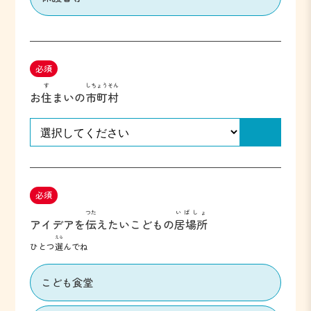
必須
す
しちょうそん
お
住
まいの
市町村
必須
つた
いばしょ
アイデアを
伝
えたい
こどもの
居場所
えら
ひとつ
選
んでね
こども食堂