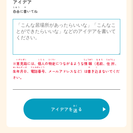
アイデア
じゆう
か
自由
に
書
いてね
いけんばこ
こじん
とくてい
じょうほう
なまえ
じゅうしょ
※
意見箱
には、
個人
の
特定
につながるような
情報
（
名前
、
住所
、
せいねんがっぴ
でんわばんごう
か
こ
生年月日
、
電話番号
、メールアドレスなど）は
書
き
込
まないでくだ
さい。
おく
アイデアを
る
送