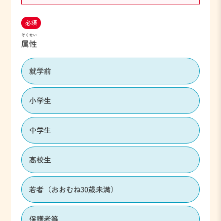
必須
ぞくせい
属性
就学前
小学生
中学生
高校生
若者（おおむね30歳未満）
保護者等