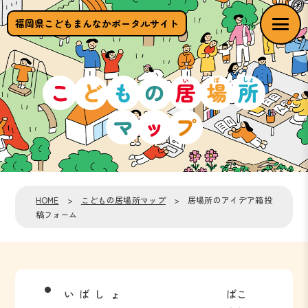
福岡県こどもまんなかポータルサイト
HOME
>
こどもの居場所マップ
> 居場所のアイデア箱投
稿フォーム
いばしょ
ばこ