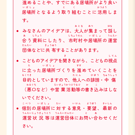
進
めることや、すでにある
居場所
がより
良
い
いばしょ
と
く
かつよう
居場所
となるよう
取
り
組
むことに
活用
しま
す。
おとな
あつ
はな
みなさんのアイデアは、
大人
が
集
まって
話
し
あ
しりょう
しちょうそん
いばしょ
うんえい
合
う
資料
にしたり、
市町村
や
居場所
の
運営
だんたい
きょうゆう
団体
などに
共有
することがあります。
き
してん
こどものアイデアを
聞
きながら、こどもの
視点
た
いばしょ
すす
に
立
った
居場所
づくりを
進
めていくことを
もくてき
たにん
ひぼう
ちゅうしょう
目的
としていますので、
他人
への
誹謗
・
中傷
わるぐち
えいぎょう
かつどう
など
か
こ
（
悪口
など）や
営業
活動
等
の
書
き
込
みはしな
いでください。
こべつ
いばしょ
たい
いけん
ようぼう
さいしん
個別
の
居場所
に
対
する
意見
・
要望
、
最新
の
うんえい
じょうきょうとう
うんえい
だんたい
と
あ
運営
状況等
は
運営
団体
にお
問
い
合
わせくだ
さい。