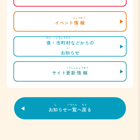
じょうほう
イベント
情報
けん
しちょうそん
県
・
市町村
などからの
し
お
知
らせ
こうしん
じょうほう
サイト
更新
情報
し
いちらん
もど
お
知
らせ
一覧
へ
戻
る