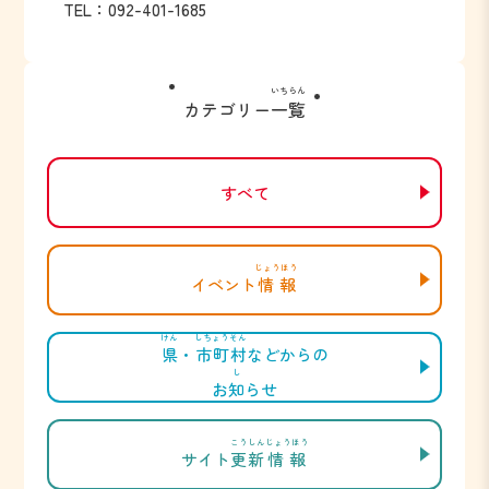
TEL：092-401-1685
いちらん
カテゴリー
一覧
すべて
じょうほう
イベント
情報
けん
しちょうそん
県
・
市町村
などからの
し
お
知
らせ
こうしん
じょうほう
サイト
更新
情報