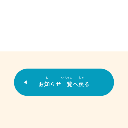
し
いちらん
もど
お
知
らせ
一覧
へ
戻
る