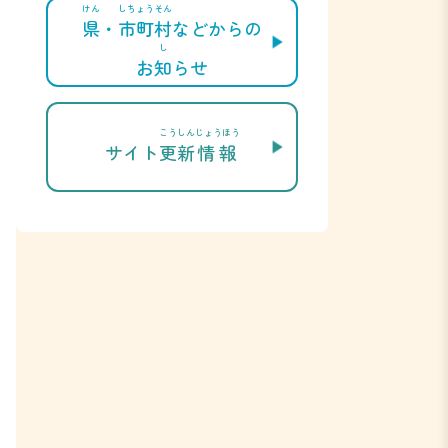
けん
しちょうそん
県
・
市町村
などからの
し
お
知
らせ
こうしん
じょうほう
サイト
更新
情報