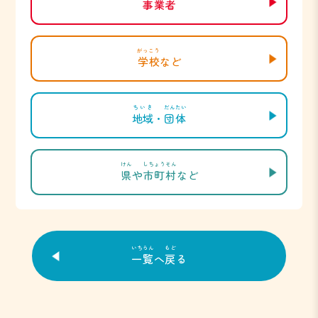
事業者
がっこう
学校
など
ちいき
だんたい
地域
・
団体
けん
しちょうそん
県
や
市町村
など
いちらん
もど
一覧
へ
戻
る