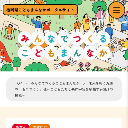
福岡県こどもまんなかポータルサイト
TOP
>
みんなでつくるこどもまんなか
> 未来を拓く九州
の「ものづくり」魂～こどもたちと共に宇宙を目指すe-SETの
挑戦～
事業者
学校など