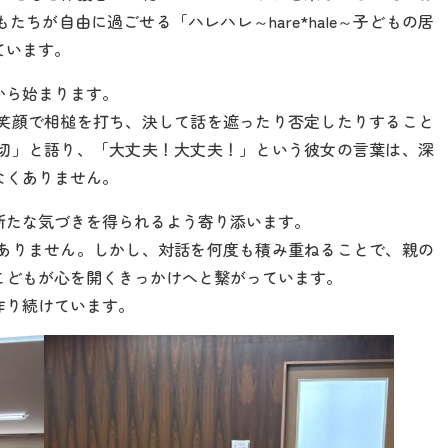
ちが自由に過ごせる「ハレハレ～hare*hale～子どもの居
ています。
から始まります。
笑顔で相槌を打ち、決して話を遮ったり否定したりすること
切」と語り、「大丈夫！大丈夫！」という彼女の言葉は、深
なくありません。
新たな気づきを得られるよう寄り添います。
ありません。しかし、対話を何度も積み重ねることで、親の
こどもが心を開くきっかけへと繋がっています。
作り続けています。