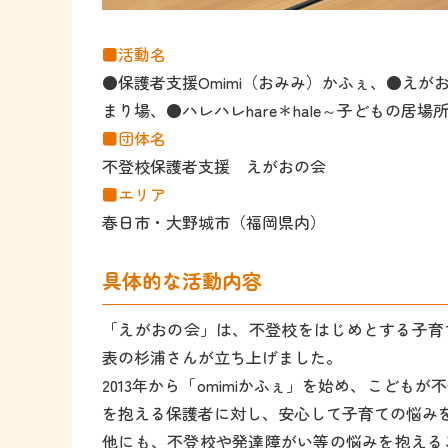
■活動名
●保護者支援Omimi（おみみ）かふぇ、●えが
まり場、●ハレハレhare＊hale～子どもの居場
■団体名
不登校保護者支援 えがおの会
■エリア
春日市・大野城市（福岡県内）
具体的な活動内容
「えがおの会」は、不登校をはじめとする子育て
表の杉浦さんが立ち上げました。
2013年から「omimiかふぇ」を始め、こど
を抱える保護者に対し、安心して子育ての悩み
他にも、不登校や発達障がい等の悩みを抱える