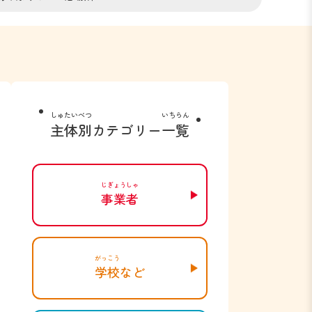
しゅたいべつ
いちらん
主体別
カテゴリー
一覧
じぎょうしゃ
事業者
がっこう
学校
など