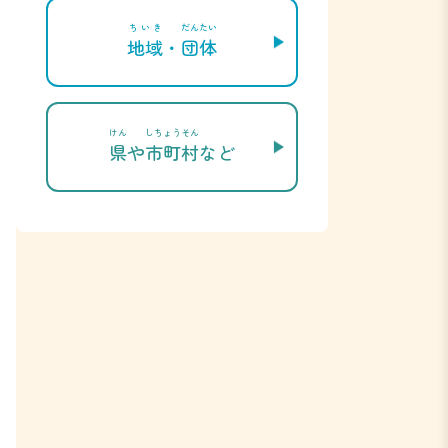
ちいき
だんたい
地域
・
団体
けん
しちょうそん
県
や
市町村
など