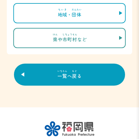
ちいき
だんたい
地域
・
団体
けん
しちょうそん
県
や
市町村
など
いちらん
もど
一覧
へ
戻
る