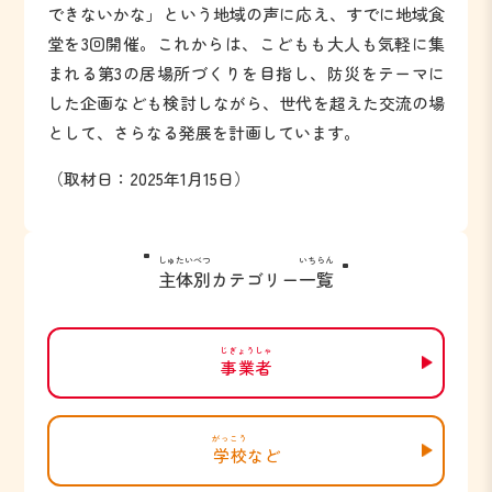
できないかな」という地域の声に応え、すでに地域食
堂を3回開催。これからは、こどもも大人も気軽に集
まれる第3の居場所づくりを目指し、防災をテーマに
した企画なども検討しながら、世代を超えた交流の場
として、さらなる発展を計画しています。
（取材日：2025年1月15日）
しゅたいべつ
いちらん
主体別
カテゴリー
一覧
じぎょうしゃ
事業者
がっこう
学校
など